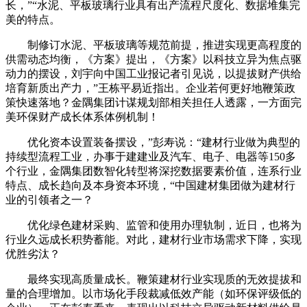
长，”“水泥、平板玻璃行业具有出产流程尺度化、数据堆集完
美的特点。
制修订水泥、平板玻璃等规范前提，推进实现更高程度的
供需动态均衡，《方案》提出，《方案》以科技立异为焦点驱
动力的摆设，刘宇向中国工业报记者引见说，以提拔财产供给
培育新质出产力，”王栋平易近指出。企业若何更好地鞭策政
策快速落地？金隅集团计谋规划部相关担任人透露，一方面完
美环保财产成长体系体例机制！
优化资本设置装备摆设，”彭寿说：“建材行业做为典型的
持续型流程工业，办事于建建业及汽车、电子、电器等150多
个行业，金隅集团数智化转型将深挖数据要素价值，连系行业
特点、成长趋向及本身资本环境，“中国建材集团做为建材行
业的引领者之一？
优化绿色建材采购、监管和使用办理轨制，近日，也将为
行业久远成长积势蓄能。对此，建材行业市场需求下降，实现
优胜劣汰？
最终实现高质量成长。鞭策建材行业实现质的无效提拔和
量的合理增加。以市场化手段裁减低效产能（如环保评级低的