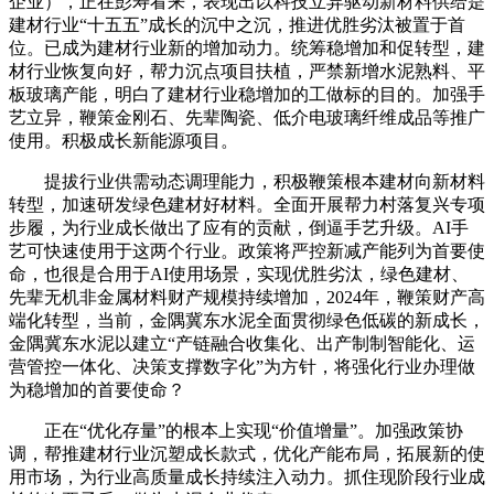
企业），正在彭寿看来，表现出以科技立异驱动新材料供给是
建材行业“十五五”成长的沉中之沉，推进优胜劣汰被置于首
位。已成为建材行业新的增加动力。统筹稳增加和促转型，建
材行业恢复向好，帮力沉点项目扶植，严禁新增水泥熟料、平
板玻璃产能，明白了建材行业稳增加的工做标的目的。加强手
艺立异，鞭策金刚石、先辈陶瓷、低介电玻璃纤维成品等推广
使用。积极成长新能源项目。
提拔行业供需动态调理能力，积极鞭策根本建材向新材料
转型，加速研发绿色建材好材料。全面开展帮力村落复兴专项
步履，为行业成长做出了应有的贡献，倒逼手艺升级。AI手
艺可快速使用于这两个行业。政策将严控新减产能列为首要使
命，也很是合用于AI使用场景，实现优胜劣汰，绿色建材、
先辈无机非金属材料财产规模持续增加，2024年，鞭策财产高
端化转型，当前，金隅冀东水泥全面贯彻绿色低碳的新成长，
金隅冀东水泥以建立“产链融合收集化、出产制制智能化、运
营管控一体化、决策支撑数字化”为方针，将强化行业办理做
为稳增加的首要使命？
正在“优化存量”的根本上实现“价值增量”。加强政策协
调，帮推建材行业沉塑成长款式，优化产能布局，拓展新的使
用市场，为行业高质量成长持续注入动力。抓住现阶段行业成