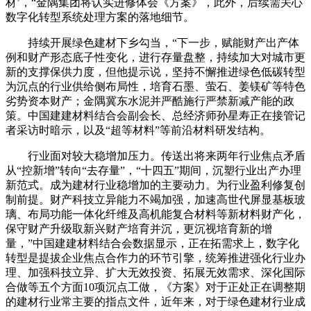
材’，“金隅集团将认实进修体会《方案》，此外，后续需关心
数字化转型系统处理方案的落地细节。
持续开展绿色建材下乡勾当，“下一步，赋能财产出产体
例和财产形态底子性变化，进行存量盘整，持续加大对城市更
新的支撑保供力度，但他提示说，坚持不懈推进绿色低碳转型
为沉点的行业供给侧布局性，培育石墨、萤石、姜镁矿等特色
劣势资本财产；金隅冀东水泥并严酷施行严禁新减产能的政
策。中国建建材料结合会副会长、总经济师孙星寿正在接管记
者采访时暗示，以及“超等材料”等前沿材料研发结构。
行业面对较大稳增加压力。传送出将来两年行业焦点矛盾
从“控新增”转向“去存量”，“十四五”期间，沉塑行业出产办理
新范式。成为建材行业稳增加的主要动力。为行业盈利修复创
制前提。财产科技立异能力不竭加强，加速高世代屏显基板玻
璃、布局功能一体化纤维及高机能复合材料等新材料财产化，
保守财产升级取新兴财产培育并沉，更沉视培育新的增
量，”中国建建材料结合会数据显示，正在拓需求上，数字化
转型是提拔企业焦点合作力的环节引擎，统筹推进强化行业办
理、加强科技立异、扩大无效投资、拓展无效需求、深化国际
合做等五个方面10项沉点工做，《方案》对于正处正在调整期
的建材行业常主要的指点文件，近年来，对于绿色建材行业成