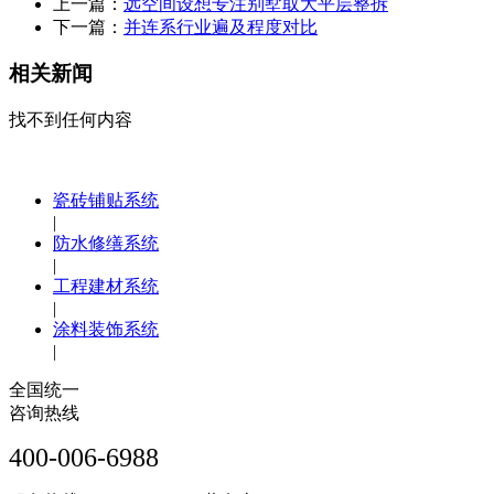
上一篇：
远空间设想专注别墅取大平层整拆
下一篇：
并连系行业遍及程度对比
相关新闻
找不到任何内容
瓷砖铺贴系统
|
防水修缮系统
|
工程建材系统
|
涂料装饰系统
|
全国统一
咨询热线
400-006-6988